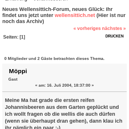
Neues Wellensittich-Forum, neues Glück: Ihr
findet uns jetzt unter
wellensittich.net
(Hier ist nur
noch das Archiv)
« vorheriges
nächstes »
DRUCKEN
Seiten: [
1
]
Autor
Thema:
Johannisbeeren (Gelesen 52163 mal)
0 Mitglieder und 2 Gäste betrachten dieses Thema.
Möppi
Gast
«
am:
16. Juli 2004, 18:37:00 »
Meine Ma hat grade die ersten reifen
Johannisbeeren aus dem Garten geplückt und
ich wollt fragen ob die wellis die auch dürfen
(wenn sie überhaupt dran gehen), dann klau ich
ihr nämlich ein paar ;-)