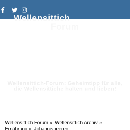
Wellensittich
Forum
Wellensittich-Forum: Geheimtipp für alle,
die Wellensittiche halten und lieben!
Wellensittich Forum
»
Wellensittich Archiv
»
Ernährung
»
Johannisbeeren