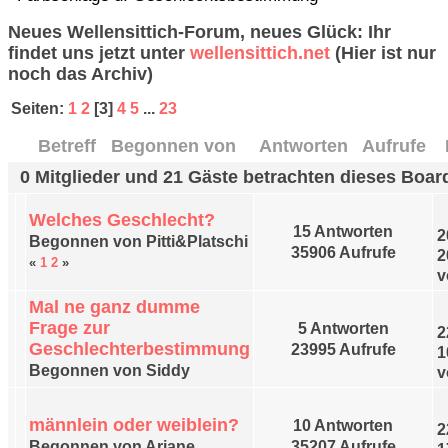
Neues Wellensittich-Forum, neues Glück: Ihr
findet uns jetzt unter
wellensittich.net
(Hier ist nur
noch das Archiv)
Seiten:
1
2
[
3
]
4
5
...
23
Betreff
/
Begonnen von
Antworten
/
Aufrufe
0 Mitglieder und 21 Gäste betrachten dieses Boar
Welches Geschlecht?
15 Antworten
2
Begonnen von Pitti&Platschi
35906 Aufrufe
2
«
1
2
»
v
Mal ne ganz dumme
Frage zur
5 Antworten
2
Geschlechterbestimmung
23995 Aufrufe
1
Begonnen von Siddy
v
männlein oder weiblein?
10 Antworten
2
Begonnen von Ariane
35207 Aufrufe