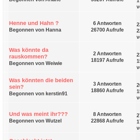
1
v
Henne und Hahn ?
6 Antworten
2
Begonnen von Hanna
26700 Aufrufe
2
v
Was könnte da
2 Antworten
2
rauskommen?
18197 Aufrufe
1
Begonnen von Weiwie
v
Was könnten die beiden
3 Antworten
2
sein?
18860 Aufrufe
1
Begonnen von kerstin91
v
Und was meint ihr???
8 Antworten
2
Begonnen von Wutzel
22868 Aufrufe
1
v