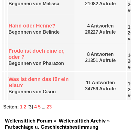
Begonnen von Melissa
21082 Aufrufe
2
v
Hahn oder Henne?
4 Antworten
1
Begonnen von Belinde
20227 Aufrufe
2
v
Frodo ist doch eine er,
8 Antworten
1
oder ?
21351 Aufrufe
2
Begonnen von Pharazon
v
Was ist denn das für ein
11 Antworten
1
Blau?
34759 Aufrufe
2
Begonnen von Cisou
v
Seiten:
1
2
[
3
]
4
5
...
23
Wellensittich Forum
»
Wellensittich Archiv
»
Farbschläge u. Geschlechtsbestimmung