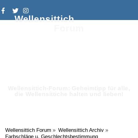
Wellensittich
Forum
Wellensittich-Forum: Geheimtipp für alle,
die Wellensittiche halten und lieben!
Wellensittich Forum
»
Wellensittich Archiv
»
Farbschläge u. Geschlechtsbestimmung