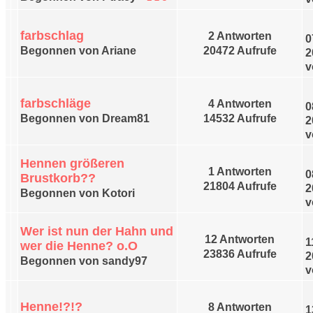
farbschlag
2 Antworten
0
Begonnen von Ariane
20472 Aufrufe
2
v
farbschläge
4 Antworten
0
Begonnen von Dream81
14532 Aufrufe
2
v
Hennen größeren
1 Antworten
0
Brustkorb??
21804 Aufrufe
2
Begonnen von Kotori
v
Wer ist nun der Hahn und
12 Antworten
1
wer die Henne? o.O
23836 Aufrufe
2
Begonnen von sandy97
v
Henne!?!?
8 Antworten
1