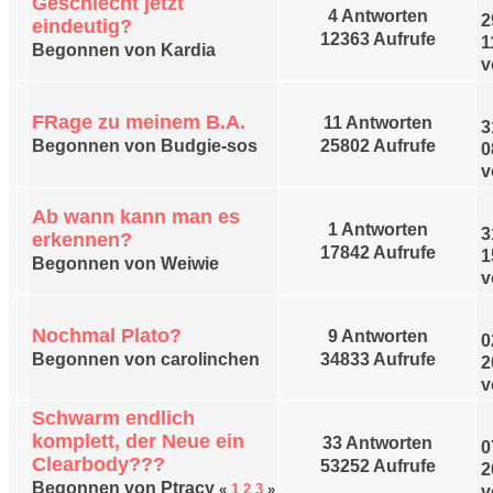
Geschlecht jetzt
4 Antworten
2
eindeutig?
12363 Aufrufe
1
Begonnen von Kardia
v
FRage zu meinem B.A.
11 Antworten
3
Begonnen von Budgie-sos
25802 Aufrufe
0
v
Ab wann kann man es
1 Antworten
3
erkennen?
17842 Aufrufe
1
Begonnen von Weiwie
v
Nochmal Plato?
9 Antworten
0
Begonnen von carolinchen
34833 Aufrufe
2
v
Schwarm endlich
komplett, der Neue ein
33 Antworten
0
Clearbody???
53252 Aufrufe
2
Begonnen von Ptracy
«
1
2
3
»
v