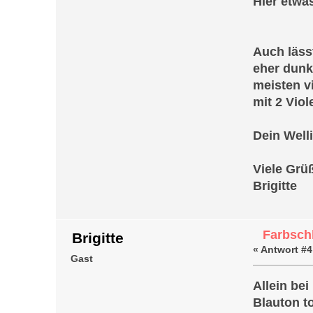
Hier etwa
Auch läss
eher dunke
meisten vi
mit 2 Viol
Dein Welli
Viele Grü
Brigitte
Farbschl
Brigitte
«
Antwort #4
Gast
Allein bei
Blauton to