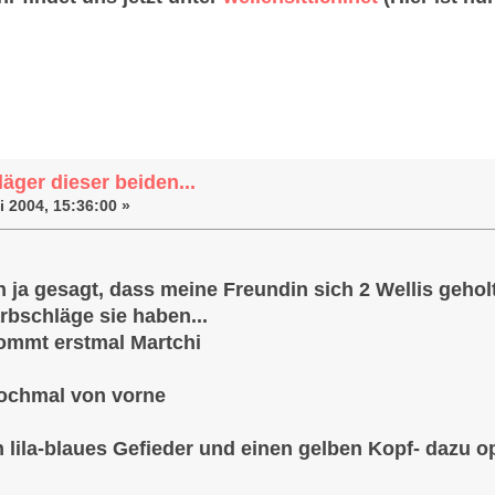
chläger dieser beiden... (Gelesen 75077 m
äger dieser beiden...
i 2004, 15:36:00 »
 ja gesagt, dass meine Freundin sich 2 Wellis geholt
rbschläge sie haben...
kommt erstmal Martchi
nochmal von vorne
n lila-blaues Gefieder und einen gelben Kopf- dazu op