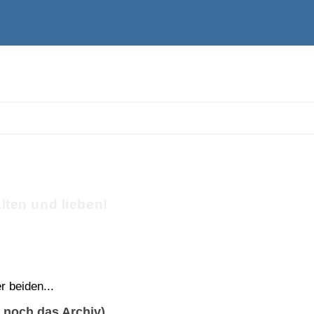
alten und lieben!
r beiden...
r noch das Archiv)