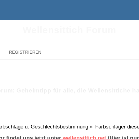
Wellensittich Forum
REGISTRIEREN
rum: Geheimtipp für alle, die Wellensittiche h
rbschläge u. Geschlechtsbestimmung
»
Farbschläger diese
r findet uns jetzt unter
wellensittich.net
(Hier ist nu