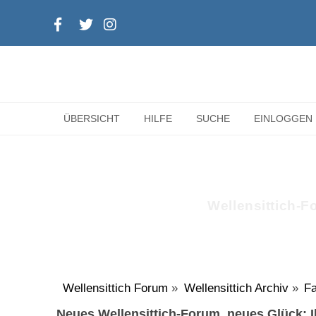
ÜBERSICHT
HILFE
SUCHE
EINLOGGEN
Wellensittich-Fo
Wellensittich Forum
»
Wellensittich Archiv
»
Fa
Neues Wellensittich-Forum, neues Glück: Ih