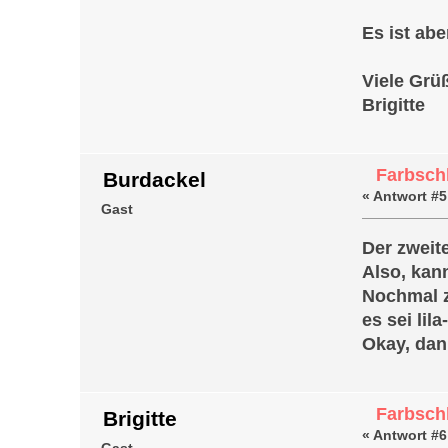
Es ist abe
Viele Grü
Brigitte
Farbschl
Burdackel
«
Antwort #5
Gast
Der zweit
Also, kann
Nochmal zu
es sei lila
Okay, dann
Farbschl
Brigitte
«
Antwort #6
Gast