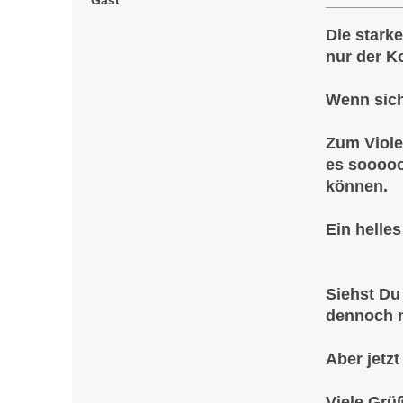
Die stark
nur der Ko
Wenn sich
Zum Viole
es soooooo
können.
Ein helles
Siehst Du 
dennoch ni
Aber jetz
Viele Grü