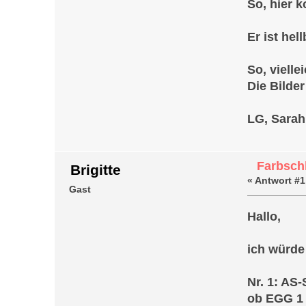
So, hier 
Er ist hel
So, viell
Die Bilder
LG, Sarah
Farbschl
Brigitte
«
Antwort #1
Gast
Hallo,
ich würde
Nr. 1: AS
ob EGG 1 