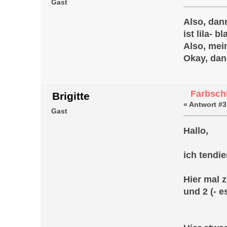
Gast
Also, dann
ist lila- b
Also, mei
Okay, dann
Farbschl
Brigitte
«
Antwort #3
Gast
Hallo,
ich tendie
Hier mal 
und 2 (- 