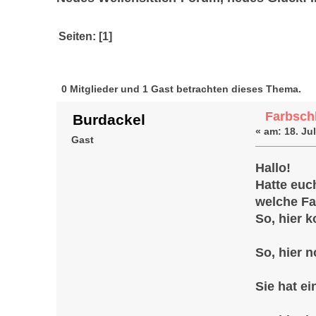
Seiten: [
1
]
Autor
Thema: Farbs
0 Mitglieder und 1 Gast betrachten dieses Thema.
Farbschl
Burdackel
«
am:
18. Jul
Gast
Hallo!
Hatte euch
welche Fa
So, hier 
So, hier 
Sie hat ei