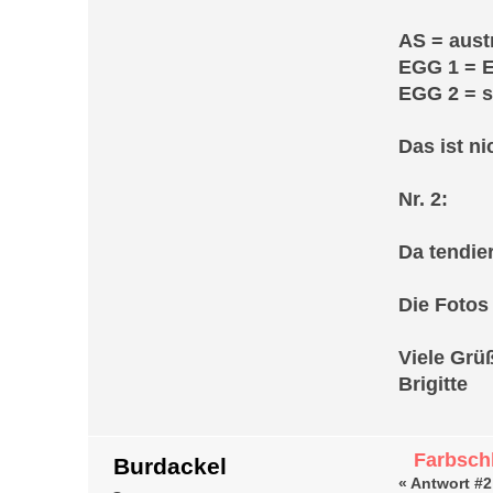
AS = aust
EGG 1 = E
EGG 2 = s.
Das ist n
Nr. 2:
Da tendier
Die Fotos 
Viele Grü
Brigitte
Farbschl
Burdackel
«
Antwort #2