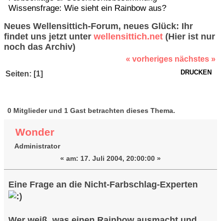
Wissensfrage: Wie sieht ein Rainbow aus?
Neues Wellensittich-Forum, neues Glück: Ihr
findet uns jetzt unter
wellensittich.net
(Hier ist nur
noch das Archiv)
« vorheriges
nächstes »
DRUCKEN
Seiten: [
1
]
Autor
Thema:
Wissensfrage: Wie sieht ein Rainbow
0 Mitglieder und 1 Gast betrachten dieses Thema.
aus? (Gelesen 58818 mal)
Wonder
Administrator
«
am:
17. Juli 2004, 20:00:00 »
Eine Frage an die Nicht-Farbschlag-Experten
Wer weiß, was einen Rainbow ausmacht und