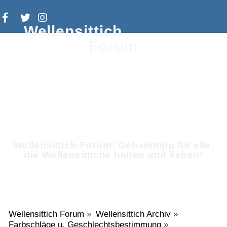
Wellensittich
Forum
Wellensittich-Forum: Geheimtipp für alle,
die Wellensittiche halten und lieben!
Wellensittich Forum
»
Wellensittich Archiv
»
Farbschläge u. Geschlechtsbestimmung
»