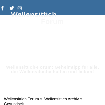
Wellensittich
Forum
Wellensittich-Forum: Geheimtipp für alle,
die Wellensittiche halten und lieben!
Wellensittich Forum
»
Wellensittich Archiv
»
Gesundheit