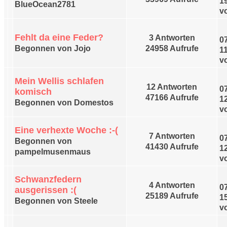
1
BlueOcean2781
v
Fehlt da eine Feder?
3 Antworten
0
Begonnen von Jojo
24958 Aufrufe
1
v
Mein Wellis schlafen
12 Antworten
0
komisch
47166 Aufrufe
1
Begonnen von Domestos
v
Eine verhexte Woche :-(
7 Antworten
0
Begonnen von
41430 Aufrufe
1
pampelmusenmaus
v
Schwanzfedern
4 Antworten
0
ausgerissen :(
25189 Aufrufe
1
Begonnen von Steele
v