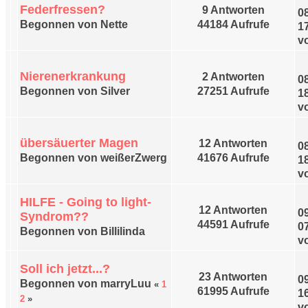
Federfressen?
9 Antworten
0
Begonnen von Nette
44184 Aufrufe
1
v
Nierenerkrankung
2 Antworten
0
Begonnen von Silver
27251 Aufrufe
1
v
übersäuerter Magen
12 Antworten
0
Begonnen von weißerZwerg
41676 Aufrufe
1
v
HILFE - Going to light-
12 Antworten
0
Syndrom??
44591 Aufrufe
0
Begonnen von Billilinda
v
Soll ich jetzt...?
23 Antworten
0
Begonnen von marryLuu
«
1
61995 Aufrufe
1
2
»
v