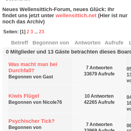
Neues Wellensittich-Forum, neues Glück: Ihr
findet uns jetzt unter
wellensittich.net
(Hier ist nur
noch das Archiv)
Seiten: [
1
]
2
3
...
23
Betreff
/
Begonnen von
Antworten
/
Aufrufe
0 Mitglieder und 13 Gäste betrachten dieses Boar
Was macht man bei
7 Antworten
0
Durchfall?
33679 Aufrufe
1
Begonnen von Gast
v
Kiwis Flügel
10 Antworten
0
Begonnen von Nicole76
42265 Aufrufe
1
v
Psychischer Tick?
7 Antworten
0
Begonnen von
33969 Aufrufe