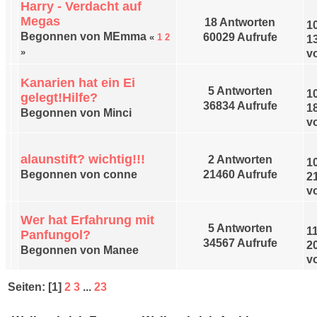
Harry - Verdacht auf
Megas
18 Antworten
1
Begonnen von MEmma
60029 Aufrufe
«
1
2
1
»
v
Kanarien hat ein Ei
5 Antworten
1
gelegt!Hilfe?
36834 Aufrufe
1
Begonnen von Minci
v
alaunstift? wichtig!!!
2 Antworten
1
Begonnen von conne
21460 Aufrufe
2
v
Wer hat Erfahrung mit
5 Antworten
1
Panfungol?
34567 Aufrufe
2
Begonnen von Manee
v
Seiten: [
1
]
2
3
...
23