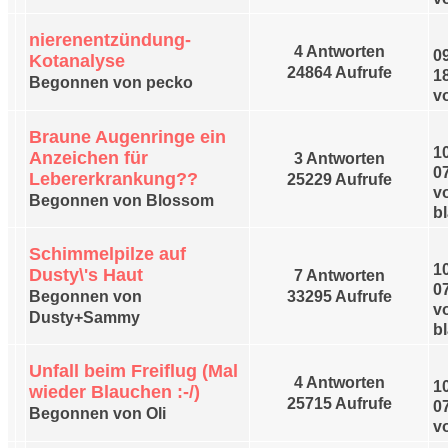
nierenentzündung-
4 Antworten
0
Kotanalyse
24864 Aufrufe
1
Begonnen von pecko
v
Braune Augenringe ein
1
Anzeichen für
3 Antworten
0
Lebererkrankung??
25229 Aufrufe
v
Begonnen von Blossom
b
Schimmelpilze auf
1
Dusty\'s Haut
7 Antworten
0
Begonnen von
33295 Aufrufe
v
Dusty+Sammy
b
Unfall beim Freiflug (Mal
4 Antworten
1
wieder Blauchen :-/)
25715 Aufrufe
0
Begonnen von Oli
v