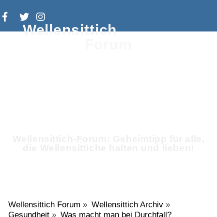
Wellensittich
Forum
Wellensittich-Forum: Geheimtipp für alle,
die Wellensittiche halten und lieben!
Wellensittich Forum
»
Wellensittich Archiv
»
Gesundheit
»
Was macht man bei Durchfall?