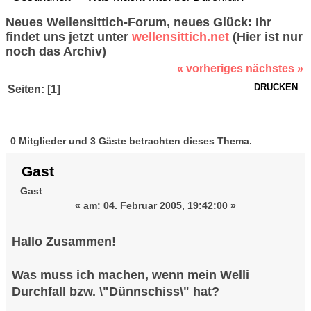
Neues Wellensittich-Forum, neues Glück: Ihr
findet uns jetzt unter
wellensittich.net
(Hier ist nur
noch das Archiv)
« vorheriges
nächstes »
DRUCKEN
Seiten: [
1
]
Autor
Thema: Was
macht man bei Durchfall? (Gelesen
0 Mitglieder und 3 Gäste betrachten dieses Thema.
33631 mal)
Gast
Gast
«
am:
04. Februar 2005, 19:42:00 »
Hallo Zusammen!
Was muss ich machen, wenn mein Welli
Durchfall bzw. \"Dünnschiss\" hat?