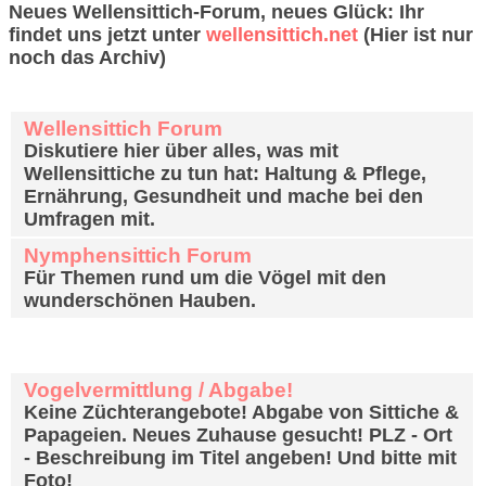
Neues Wellensittich-Forum, neues Glück: Ihr
findet uns jetzt unter
wellensittich.net
(Hier ist nur
noch das Archiv)
Wellensittiche - Nymphensittiche -
andere Sittiche
Wellensittich Forum
Diskutiere hier über alles, was mit
Wellensittiche zu tun hat: Haltung & Pflege,
Ernährung, Gesundheit und mache bei den
Umfragen mit.
Nymphensittich Forum
Für Themen rund um die Vögel mit den
wunderschönen Hauben.
Sittich Hilfe Bereich
Vogelvermittlung / Abgabe!
Keine Züchterangebote! Abgabe von Sittiche &
Papageien. Neues Zuhause gesucht! PLZ - Ort
- Beschreibung im Titel angeben! Und bitte mit
Foto!