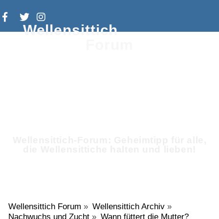
Wellensittich
Forum
Wellensittich-Forum: Geheimtipp für alle,
die Wellensittiche halten und lieben!
Wellensittich Forum
»
Wellensittich Archiv
»
Nachwuchs und Zucht
»
Wann füttert die Mutter?