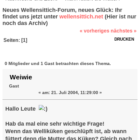
Neues Wellensittich-Forum, neues Glück: Ihr
findet uns jetzt unter
wellensittich.net
(Hier ist nur
noch das Archiv)
« vorheriges
nächstes »
DRUCKEN
Seiten: [
1
]
Autor
Thema: Wann
füttert die Mutter? (Gelesen 66340 mal)
0 Mitglieder und 1 Gast betrachten dieses Thema.
Weiwie
Gast
«
am:
21. Juli 2004, 11:29:00 »
Hallo Leute
Hab da mal eine sehr wichtige Frage!
Wenn das Welliküken geschlüpft ist, ab wann
füttert denn die Mutter das Küken? Gleich nach