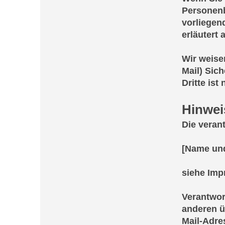
Personenb
vorliegen
erläutert
Wir weise
Mail) Sic
Dritte ist
Hinweis
Die verant
[Name und
siehe Im
Verantwort
anderen ü
Mail-Adres