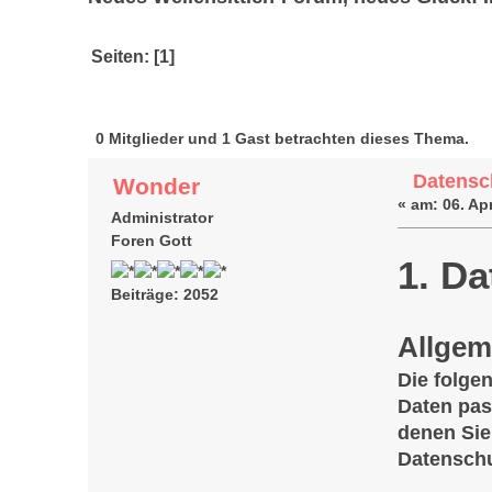
Seiten: [
1
]
Autor
Thema: Date
0 Mitglieder und 1 Gast betrachten dieses Thema.
Datensc
Wonder
«
am:
06. Apr
Administrator
Foren Gott
1. Da
Beiträge: 2052
Allgem
Die folge
Daten pas
denen Sie
Datenschu