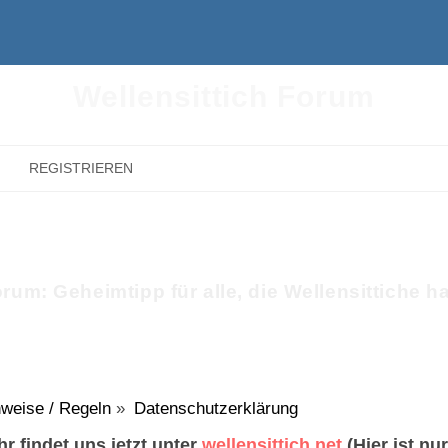
Wellensittich Forum
REGISTRIEREN
rum: Geheimtipp für alle, die Wellensittiche h
weise / Regeln
»
Datenschutzerklärung
r findet uns jetzt unter
wellensittich.net
(Hier ist nu