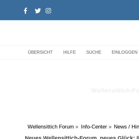
ÜBERSICHT
HILFE
SUCHE
EINLOGGEN
Wellensittich-Fo
Wellensittich Forum
»
Info-Center
»
News / Hin
Neues Wellensittich-Forum, neues Glück: Ih