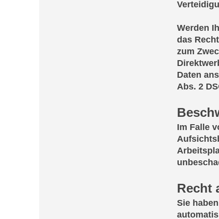
Verteidig
Werden Ih
das Recht
zum Zwecke
Direktwer
Daten ans
Abs. 2 D
Beschw
Im Falle 
Aufsichts
Arbeitspl
unbeschad
Recht 
Sie haben 
automatis