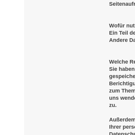
Seitenauf
Wofür nut
Ein Teil d
Andere Da
Welche Re
Sie haben
gespeiche
Berichtig
zum Thema
uns wende
zu.
Außerdem 
Ihrer per
Datenschu