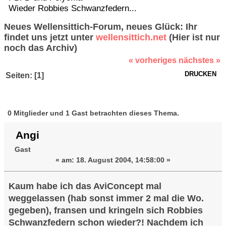
Wieder Robbies Schwanzfedern...
Neues Wellensittich-Forum, neues Glück: Ihr
findet uns jetzt unter
wellensittich.net
(Hier ist nur
noch das Archiv)
« vorheriges
nächstes »
DRUCKEN
Seiten: [
1
]
Autor
Thema: Wieder
Robbies Schwanzfedern... (Gelesen
0 Mitglieder und 1 Gast betrachten dieses Thema.
69353 mal)
Angi
Gast
«
am:
18. August 2004, 14:58:00 »
Kaum habe ich das AviConcept mal
weggelassen (hab sonst immer 2 mal die Wo.
gegeben), fransen und kringeln sich Robbies
Schwanzfedern schon wieder?! Nachdem ich