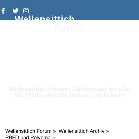
Wellensittich
Forum
Wellensittich-Forum: Geheimtipp für alle,
die Wellensittiche halten und lieben!
Wellensittich Forum
»
Wellensittich Archiv
»
PBFD und Polyoma
»