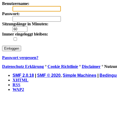
Benutzername:
Passwort:
Sitzungslänge in Minuten:
Immer eingeloggt bleiben:
Passwort vergessen?
Datenschutz Erklärung
°
Cookie Richtlinie
°
Disclaimer
° Nutzu
SMF 2.0.18
|
SMF © 2020
,
Simple Machines
|
Bedingu
XHTML
RSS
WAP2