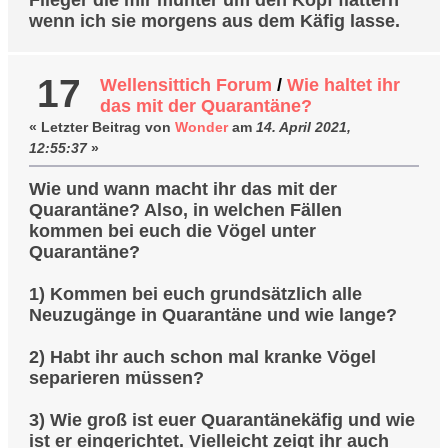
Flieger die mir munter um den Kopf flattern
wenn ich sie morgens aus dem Käfig lasse.
17
Wellensittich Forum
/
Wie haltet ihr
das mit der Quarantäne?
« Letzter Beitrag von
Wonder
am
14. April 2021,
12:55:37
»
Wie und wann macht ihr das mit der
Quarantäne? Also, in welchen Fällen
kommen bei euch die Vögel unter
Quarantäne?
1) Kommen bei euch grundsätzlich alle
Neuzugänge in Quarantäne und wie lange?
2) Habt ihr auch schon mal kranke Vögel
separieren müssen?
3) Wie groß ist euer Quarantänekäfig und wie
ist er eingerichtet. Vielleicht zeigt ihr auch