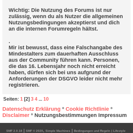
Wichtig: Die Nutzung des Forums ist nur
zulässig, wenn du als Nutzer die allgemeinen
Nutzungsbedingungen akzeptierst und dich
an die internen Forumregeln hältst.
.
Mir ist bewusst, dass eine Falschangabe des
Mindestalters zum dauerhaften Ausschluss
aus der Community führen kann. Personen,
die das 16. Lebensjahr noch nicht erreicht
haben, dürfen sich bei uns aufgrund der
Anforderungen der DSGVO leider nicht mehr
registrieren.
Seiten:
1
[
2
]
3
4
...
10
Datenschutz Erklärung
°
Cookie Richtlinie
°
Disclaimer
° Nutzungsbestimmungen Impressum
|
,
|
SMF 2.0.18
SMF © 2020
Simple Machines
Bedingungen und Regeln
| Lifestyle