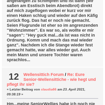
angefangen zu schimpfen und ist dann (wir
saßen am Esstisch beim Abendbrot) direkt
auf mich zugeflogen wobei er kurz vor mir
einen Haken schlug und wieder auf den Käfig
zurück flog. Das hat er noch nie gemacht.
Seien Flugrunde ist eher so im angrenzenden
"Wohnzimmer". Es war so, als wollte er mir
"sagen": "Hey guck mal...da ist was nicht in
Ordnung. Komm und mach das mal wieder
ganz". Nachdem ich die Stange wieder fest
gemacht hatte, war alles wieder gut. Auch
mein Mann und unsere Tochter waren
sprachlos...
12
Wellensittich Forum
/
Re: Eure
Senior-Wellensittiche - wie hegt und
pflegt ihr sie?
« Letzter Beitrag von
claudia66
am
23. April 2021,
09:38:19
»
Hm...meine SeniorWellies habe ich noch nie