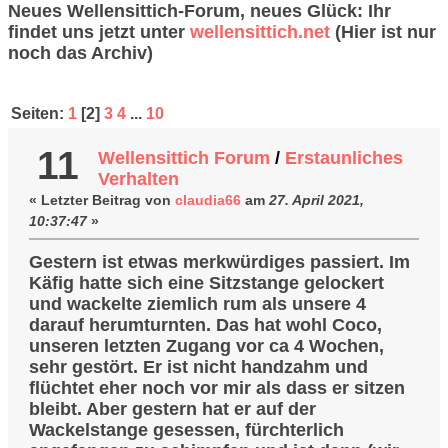
Neues Wellensittich-Forum, neues Glück: Ihr
findet uns jetzt unter
wellensittich.net
(Hier ist nur
noch das Archiv)
Neueste Beiträge
Seiten:
1
[
2
]
3
4
...
10
11
Wellensittich Forum
/
Erstaunliches
Verhalten
« Letzter Beitrag von
claudia66
am
27. April 2021,
10:37:47
»
Gestern ist etwas merkwürdiges passiert. Im
Käfig hatte sich eine Sitzstange gelockert
und wackelte ziemlich rum als unsere 4
darauf herumturnten. Das hat wohl Coco,
unseren letzten Zugang vor ca 4 Wochen,
sehr gestört. Er ist nicht handzahm und
flüchtet eher noch vor mir als dass er sitzen
bleibt. Aber gestern hat er auf der
Wackelstange gesessen, fürchterlich