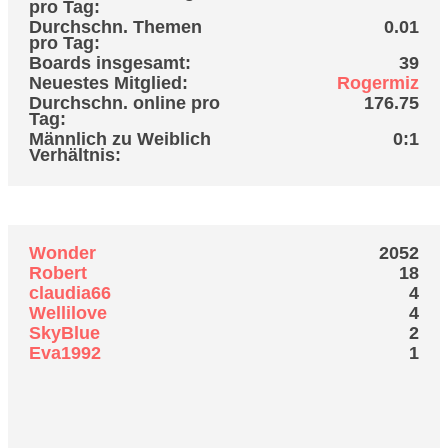
pro Tag:
Durchschn. Themen
0.01
pro Tag:
Boards insgesamt:
39
Neuestes Mitglied:
Rogermiz
Durchschn. online pro
176.75
Tag:
Männlich zu Weiblich
0:1
Verhältnis:
Top 10 Autoren
Wonder
2052
Robert
18
claudia66
4
Wellilove
4
SkyBlue
2
Eva1992
1