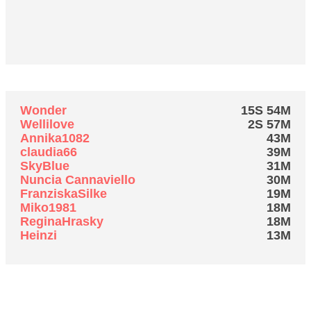
Meiste Zeit online
Wonder
15S 54M
Wellilove
2S 57M
Annika1082
43M
claudia66
39M
SkyBlue
31M
Nuncia Cannaviello
30M
FranziskaSilke
19M
Miko1981
18M
ReginaHrasky
18M
Heinzi
13M
Forum-Verlauf