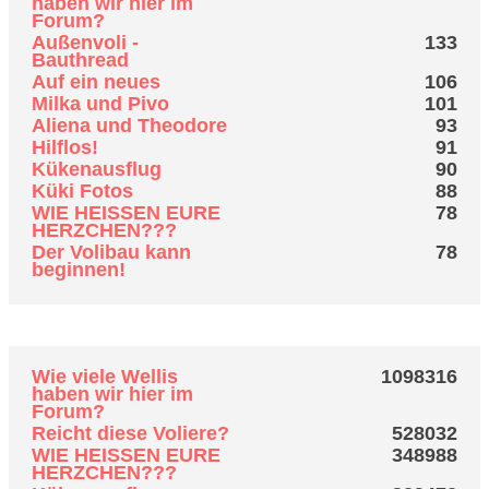
haben wir hier im
Forum?
Außenvoli -
133
Bauthread
Auf ein neues
106
Milka und Pivo
101
Aliena und Theodore
93
Hilflos!
91
Kükenausflug
90
Küki Fotos
88
WIE HEISSEN EURE
78
HERZCHEN???
Der Volibau kann
78
beginnen!
Top 10 Themen (nach Aufrufen)
Wie viele Wellis
1098316
haben wir hier im
Forum?
Reicht diese Voliere?
528032
WIE HEISSEN EURE
348988
HERZCHEN???