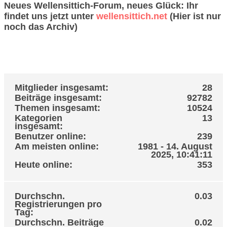
Neues Wellensittich-Forum, neues Glück: Ihr
findet uns jetzt unter
wellensittich.net
(Hier ist nur
noch das Archiv)
Wellensittich Forum - Statistik-Center
Allgemeine Statistiken
Mitglieder insgesamt:
28
Beiträge insgesamt:
92782
Themen insgesamt:
10524
Kategorien
13
insgesamt:
Benutzer online:
239
Am meisten online:
1981 - 14. August
2025, 10:41:11
Heute online:
353
Durchschn.
0.03
Registrierungen pro
Tag:
Durchschn. Beiträge
0.02