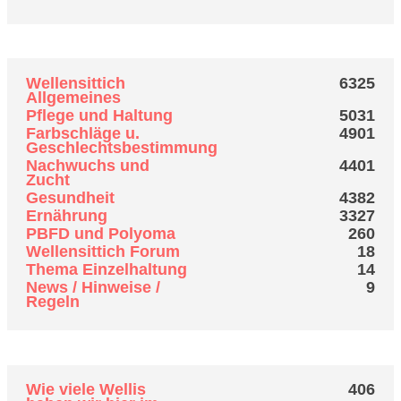
Top 10 Boards
Wellensittich
6325
Allgemeines
Pflege und Haltung
5031
Farbschläge u.
4901
Geschlechtsbestimmung
Nachwuchs und
4401
Zucht
Gesundheit
4382
Ernährung
3327
PBFD und Polyoma
260
Wellensittich Forum
18
Thema Einzelhaltung
14
News / Hinweise /
9
Regeln
Top 10 Themen (nach Antworten)
Wie viele Wellis
406