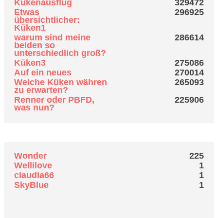
Kükenausflug
329472
Etwas
296925
übersichtlicher:
Küken1
warum sind meine
286614
beiden so
unterschiedlich groß?
Küken3
275086
Auf ein neues
270014
Welche Küken währen
265093
zu erwarten?
Renner oder PBFD,
225906
was nun?
Top Themenstarter
Wonder
225
Wellilove
1
claudia66
1
SkyBlue
1