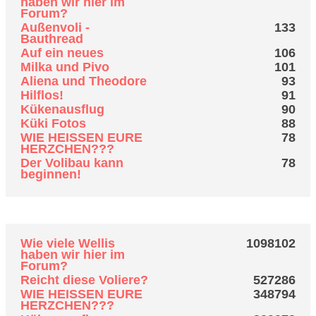
haben wir hier im
Forum?
Außenvoli -
133
Bauthread
Auf ein neues
106
Milka und Pivo
101
Aliena und Theodore
93
Hilflos!
91
Kükenausflug
90
Küki Fotos
88
WIE HEISSEN EURE
78
HERZCHEN???
Der Volibau kann
78
beginnen!
Top 10 Themen (nach Aufrufen)
Wie viele Wellis
1098102
haben wir hier im
Forum?
Reicht diese Voliere?
527286
WIE HEISSEN EURE
348794
HERZCHEN???