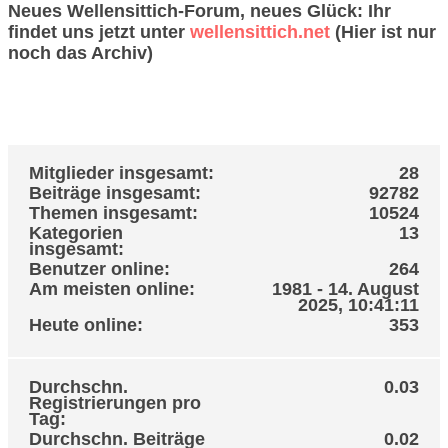
Neues Wellensittich-Forum, neues Glück: Ihr
findet uns jetzt unter
wellensittich.net
(Hier ist nur
noch das Archiv)
Wellensittich Forum - Statistik-Center
Allgemeine Statistiken
Mitglieder insgesamt:
28
Beiträge insgesamt:
92782
Themen insgesamt:
10524
Kategorien
13
insgesamt:
Benutzer online:
264
Am meisten online:
1981 - 14. August
2025, 10:41:11
Heute online:
353
Durchschn.
0.03
Registrierungen pro
Tag:
Durchschn. Beiträge
0.02