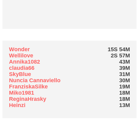
Meiste Zeit online
Wonder
15S 54M
Wellilove
2S 57M
Annika1082
43M
claudia66
39M
SkyBlue
31M
Nuncia Cannaviello
30M
FranziskaSilke
19M
Miko1981
18M
ReginaHrasky
18M
Heinzi
13M
Forum-Verlauf