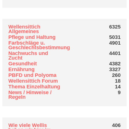
Top 10 Boards
Wellensittich
6325
Allgemeines
Pflege und Haltung
5031
Farbschläge u.
4901
Geschlechtsbestimmung
Nachwuchs und
4401
Zucht
Gesundheit
4382
Ernährung
3327
PBFD und Polyoma
260
Wellensittich Forum
18
Thema Einzelhaltung
14
News / Hinweise /
9
Regeln
Top 10 Themen (nach Antworten)
Wie viele Wellis
406