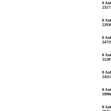
0 An
2317
0 An
2293
0 An
2471
0 An
3128
0 An
2411
0 An
1996
0 An