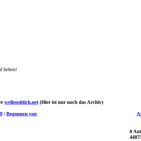
d lieben!
ter
wellensittich.net
(Hier ist nur noch das Archiv)
ff
/
Begonnen von
A
0 An
4487