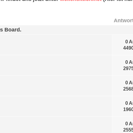
Antwor
es Board.
0 A
4490
0 A
2975
0 A
2568
0 A
1960
0 A
2555