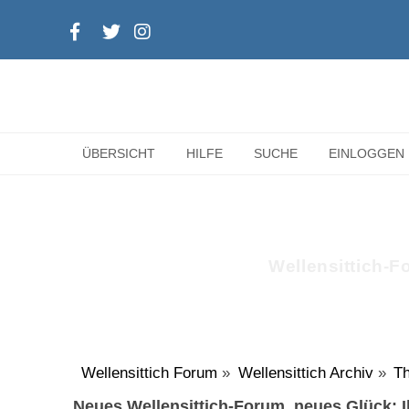
ÜBERSICHT
HILFE
SUCHE
EINLOGGEN
Wellensittich-Fo
Wellensittich Forum
»
Wellensittich Archiv
»
Th
Neues Wellensittich-Forum, neues Glück: Ih