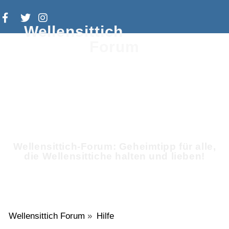
Wellensittich
Forum
Wellensittich-Forum: Geheimtipp für alle,
die Wellensittiche halten und lieben!
Wellensittich Forum
»
Hilfe