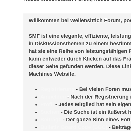
SMF Benutzerhilfe
Willkommen bei Wellensittich Forum, p
SMF ist eine elegante, effiziente, leistu
in Diskussionsthemen zu einem bestimm
hat sie eine Reihe von leistungsfähigen
kann entweder durch Klicken auf das Fr
dieser Seite gefunden werden. Diese Lin
Machines Website.
Registrierung
- Bei vielen Foren mus
Anmelden
- Nach der Registrierung
Profil
- Jedes Mitglied hat sein eigen
Suchen
- Die Suche ist ein äußerst
Beiträge
- Der ganze Sinn eines For
Bulletin Board Code (BBC)
- Beiträ