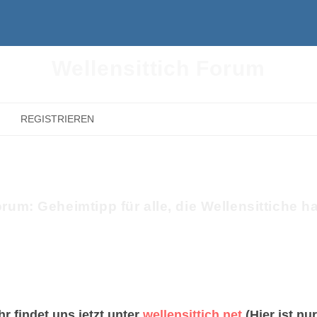
Wellensittich Forum
REGISTRIEREN
rum: Geheimtipp für alle, die Wellensittiche h
r findet uns jetzt unter
wellensittich.net
(Hier ist nu