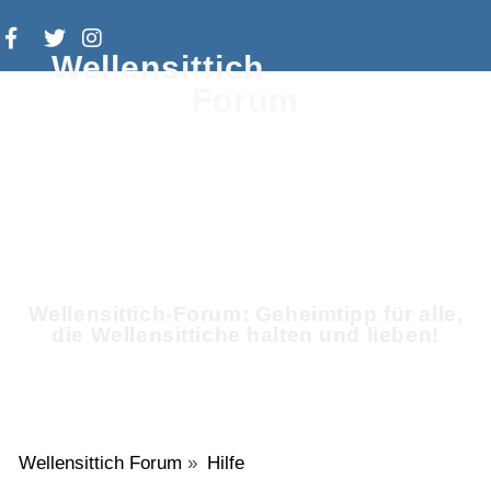
Wellensittich
Forum
Wellensittich-Forum: Geheimtipp für alle,
die Wellensittiche halten und lieben!
Wellensittich Forum
»
Hilfe