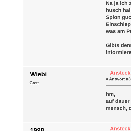
Na ja ich
husch hal
Spion guc
Einschlep
was am Pu
Gibts den
informier
Ansteck
Wiebi
«
Antwort #3
Gast
hm,
auf dauer
mensch, da
Ansteck
1998