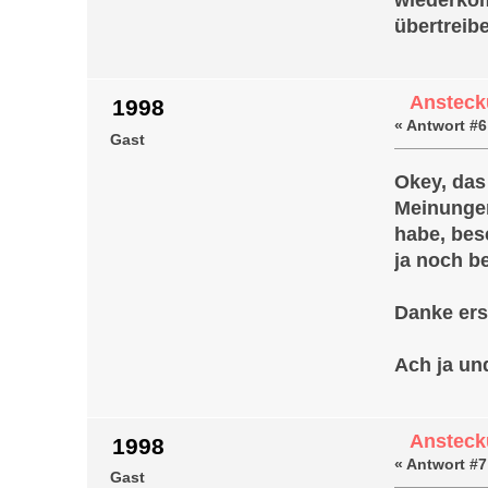
wiederkom
übertreibe
Ansteck
1998
«
Antwort #6
Gast
Okey, das
Meinungen
habe, bes
ja noch b
Danke ers
Ach ja un
Ansteck
1998
«
Antwort #7
Gast