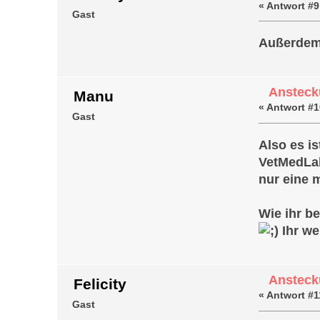
«
Antwort #9
Gast
Außerdem 
Ansteck
Manu
«
Antwort #1
Gast
Also es i
VetMedLab
nur eine m
Wie ihr b
Ihr we
Ansteck
Felicity
«
Antwort #1
Gast