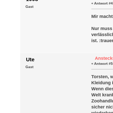
«
Antwort #4
Gast
Mir macht
Nur muss 
verlässlic
ist. :traue
Ansteck
Ute
«
Antwort #5
Gast
Torsten, 
Kleidung i
Wenn dies
Welt kran
Zoohandlu
sicher ni