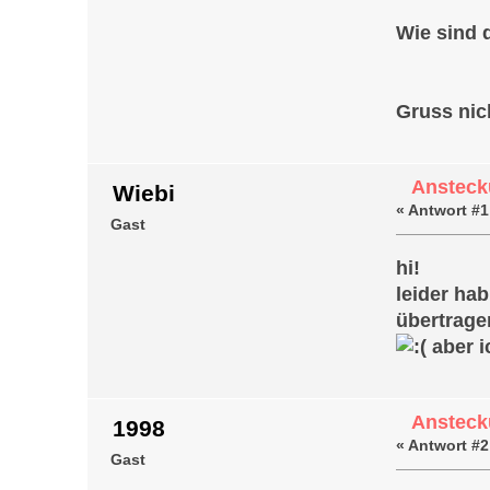
Wie sind 
Gruss ni
Ansteck
Wiebi
«
Antwort #1
Gast
hi!
leider ha
übertrage
aber i
Ansteck
1998
«
Antwort #2
Gast