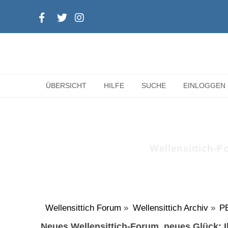
ÜBERSICHT
HILFE
SUCHE
EINLOGGEN
Wellensittich-Fo
Wellensittich Forum
»
Wellensittich Archiv
»
P
Neues Wellensittich-Forum, neues Glück: Ih