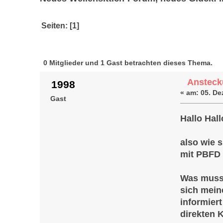
Seiten: [
1
]
Autor
Thema: Anst
0 Mitglieder und 1 Gast betrachten dieses Thema.
Ansteck
1998
«
am:
05. De
Gast
Hallo Hall
also wie 
mit PBFD i
Was muss 
sich mein
informier
direkten 