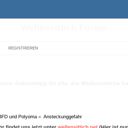
Wellensittich Forum
REGISTRIEREN
rum: Geheimtipp für alle, die Wellensittiche h
BFD und Polyoma
»
Ansteckunggefahr
r findet uns jetzt unter
wellensittich.net
(Hier ist nu