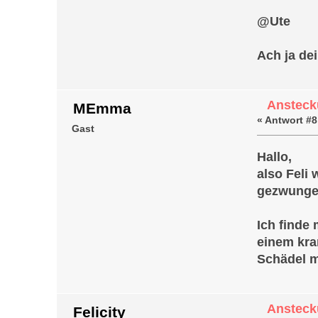
@Ute
Ach ja de
Ansteck
MEmma
«
Antwort #8
Gast
Hallo,
also Feli
gezwungen
Ich finde
einem kra
Schädel m
Ansteck
Felicity