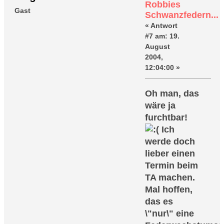
Robbies
Gast
Schwanzfedern...
«
Antwort
#7 am:
19.
August
2004,
12:04:00 »
Oh man, das
wäre ja
furchtbar!
Ich
werde doch
lieber einen
Termin beim
TA machen.
Mal hoffen,
das es
\"nur\" eine