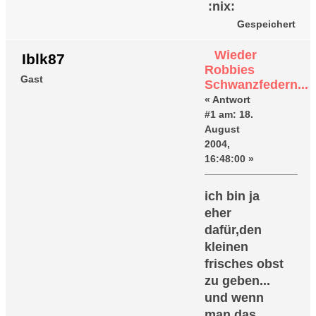
:nix:
Gespeichert
Wieder
Iblk87
Robbies
Gast
Schwanzfedern...
«
Antwort
#1 am:
18.
August
2004,
16:48:00 »
ich bin ja
eher
dafür,den
kleinen
frisches obst
zu geben...
und wenn
man das