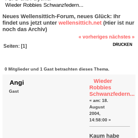
Wieder Robbies Schwanzfedern...
Neues Wellensittich-Forum, neues Glück: Ihr
findet uns jetzt unter
wellensittich.net
(Hier ist nur
noch das Archiv)
« vorheriges
nächstes »
DRUCKEN
Seiten: [
1
]
Autor
Thema: Wieder
Robbies Schwanzfedern... (Gelesen
0 Mitglieder und 1 Gast betrachten dieses Thema.
69054 mal)
Wieder
Angi
Robbies
Gast
Schwanzfedern...
«
am:
18.
August
2004,
14:58:00 »
Kaum habe