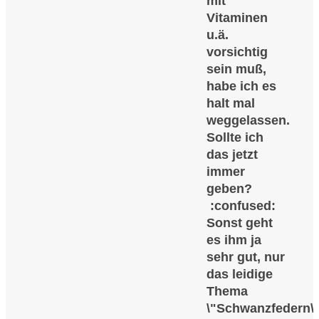
mit
Vitaminen
u.ä.
vorsichtig
sein muß,
habe ich es
halt mal
weggelassen.
Sollte ich
das jetzt
immer
geben?
:confused:
Sonst geht
es ihm ja
sehr gut, nur
das leidige
Thema
\"Schwanzfedern\".