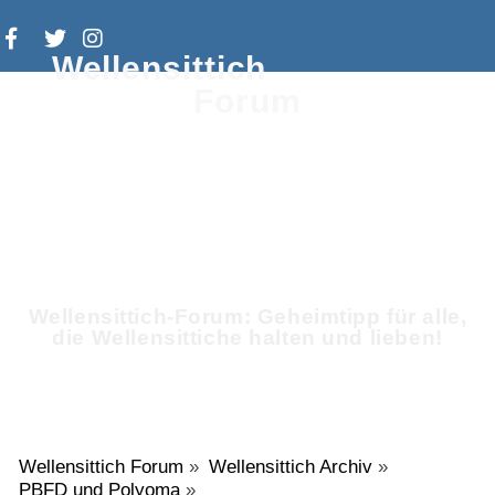
Wellensittich
Forum
Wellensittich-Forum: Geheimtipp für alle,
die Wellensittiche halten und lieben!
Wellensittich Forum
»
Wellensittich Archiv
»
PBFD und Polyoma
»