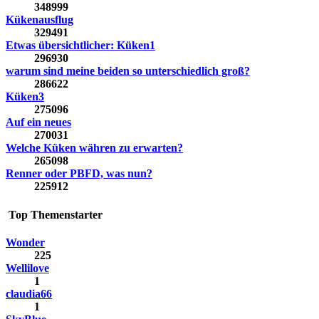
348999
Kükenausflug
329491
Etwas übersichtlicher: Küken1
296930
warum sind meine beiden so unterschiedlich groß?
286622
Küken3
275096
Auf ein neues
270031
Welche Küken währen zu erwarten?
265098
Renner oder PBFD, was nun?
225912
Top Themenstarter
Wonder
225
Wellilove
1
claudia66
1