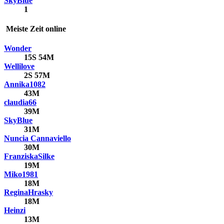
SkyBlue
1
Meiste Zeit online
Wonder
15S 54M
Wellilove
2S 57M
Annika1082
43M
claudia66
39M
SkyBlue
31M
Nuncia Cannaviello
30M
FranziskaSilke
19M
Miko1981
18M
ReginaHrasky
18M
Heinzi
13M